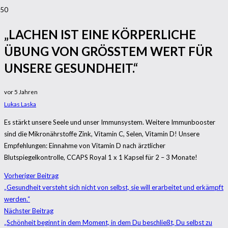
„LACHEN IST EINE KÖRPERLICHE
ÜBUNG VON GRÖSSTEM WERT FÜR U
NSERE GESUNDHEIT.“
vor 5 Jahren
Lukas Laska
Es stärkt unsere Seele und unser Immunsystem. Weitere Immunbooster
sind die Mikronährstoffe Zink, Vitamin C, Selen, Vitamin D! Unsere
Empfehlungen: Einnahme von Vitamin D nach ärztlicher
Blutspiegelkontrolle, CCAPS Royal 1 x 1 Kapsel für 2 – 3 Monate!
Vorheriger Beitrag
„Gesundheit versteht sich nicht von selbst, sie will erarbeitet und erkämpft
werden.“
Nächster Beitrag
„Schönheit beginnt in dem Moment, in dem Du beschließt, Du selbst zu