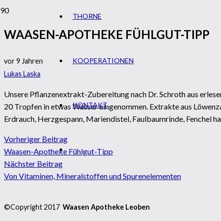
THORNE
WAASEN-APOTHEKE FÜHLGUT-TIPP
KOOPERATIONEN
vor 9 Jahren
Lukas Laska
Unsere Pflanzenextrakt-Zubereitung nach Dr. Schroth aus erles
KONTAKT
20 Tropfen in etwas Wasser eingenommen. Extrakte aus Löwenza
Erdrauch, Herzgespann, Mariendistel, Faulbaumrinde, Fenchel h
Vorheriger Beitrag
Waasen-Apotheke Fühlgut-Tipp
Nächster Beitrag
Von Vitaminen, Mineralstoffen und Spurenelementen
©Copyright 2017
Waasen Apotheke Leoben