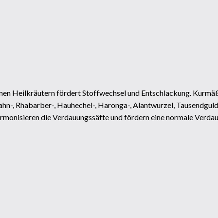
enen Heilkräutern fördert Stoffwechsel und Entschlackung. Kurmä
hn-, Rhabarber-, Hauhechel-, Haronga-, Alantwurzel, Tausendgul
armonisieren die Verdauungssäfte und fördern eine normale Verda