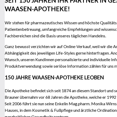
SEIT 150 JAHREN IHR PARTNER IN G
WAASEN-APOTHEKE!
Wir stehen für pharmazeutisches Wissen und höchste Qualitäts
Patientenbetreuung, umfangreiche Empfehlungen und wissenscha
Fachbereichen sind die Basis unseres täglichen Handelns.
Ganz bewusst verzichten wir auf Online-Verkauf, weil wir die
Abhängigkeit des jeweiligen Life-Styles gerne hinterfragen. A
Wunsch, unseren KundInnen personalisierte und individuelle Inf
Produktverwendung sowie seriöse Information zählen für uns meh
150 JAHRE WAASEN-APOTHEKE LEOBEN
Die Apotheke befindet sich seit 1874 an diesem Standort und s
Brauner übernahm vor 68 Jahren die Apotheke, welche er 1992
Seit 2006 führt sie nun seine Enkelin Mag.pharm. Monika Wir
Hauses, in dem Kosmetik & Fußpflege und ärztliche Ordinatione
ganzheitlichen Gesundheitszentrum.