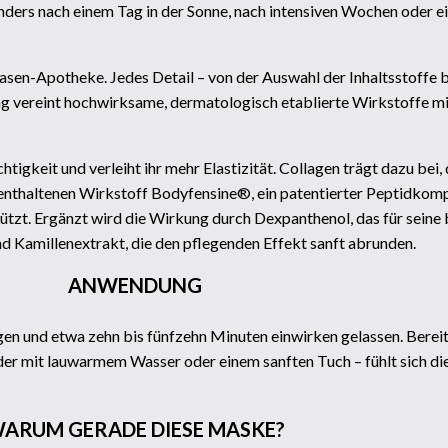
onders nach einem Tag in der Sonne, nach intensiven Wochen oder e
sen-Apotheke. Jedes Detail – von der Auswahl der Inhaltsstoffe b
vereint hochwirksame, dermatologisch etablierte Wirkstoffe mit
tigkeit und verleiht ihr mehr Elastizität. Collagen trägt dazu bei
en enthaltenen Wirkstoff Bodyfensine®, ein patentierter Peptidkomp
tzt. Ergänzt wird die Wirkung durch Dexpanthenol, das für seine
nd Kamillenextrakt, die den pflegenden Effekt sanft abrunden.
ANWENDUNG
en und etwa zehn bis fünfzehn Minuten einwirken gelassen. Bereit
mit lauwarmem Wasser oder einem sanften Tuch – fühlt sich die H
ARUM GERADE DIESE MASKE?