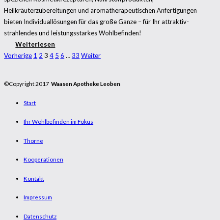
Heilkräuterzubereitungen und aromatherapeutischen Anfertigungen
bieten Individuallösungen für das große Ganze – für Ihr attraktiv-
strahlendes und leistungsstarkes Wohlbefinden!
Weiterlesen
Vorherige
1
2
3
4
5
6
…
33
Weiter
©Copyright 2017
Waasen Apotheke Leoben
Start
Ihr Wohlbefinden im Fokus
Thorne
Kooperationen
Kontakt
Impressum
Datenschutz